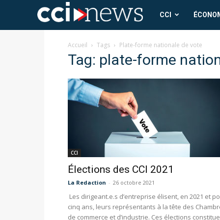
CCI
CCI
ÉCONO
News
Accueil
Tags
Plate-forme nationale de vote
Tag: plate-forme natio
CCI
Élections des CCI 2021
La Redaction
-
26 octobre 2021
Les dirigeant.e.s d’entreprise élisent, en 2021 et p
cinq ans, leurs représentants à la tête des Chamb
de commerce et d’industrie. Ces élections constitue