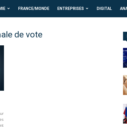
MIE
FRANCE/MONDE
ENTREPRISES
DIGITAL
AN
nale de vote
our
res
nt