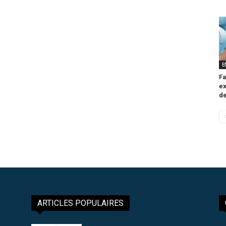
E
Fa
ex
de
ARTICLES POPULAIRES