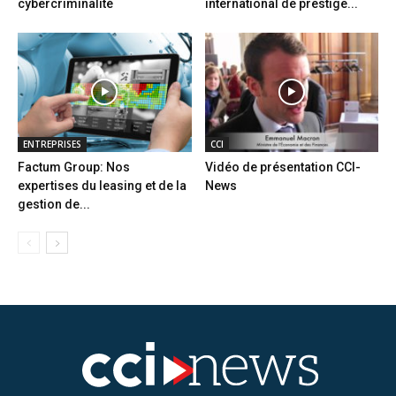
cybercriminalité
international de prestige...
ENTREPRISES
CCI
Factum Group: Nos
Vidéo de présentation CCI-
expertises du leasing et de la
News
gestion de...