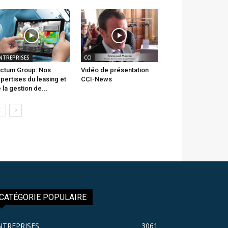
NTREPRISES
CCI
ctum Group: Nos
Vidéo de présentation
pertises du leasing et
CCI-News
 la gestion de...
CATÉGORIE POPULAIRE
NTREPRISES
3061