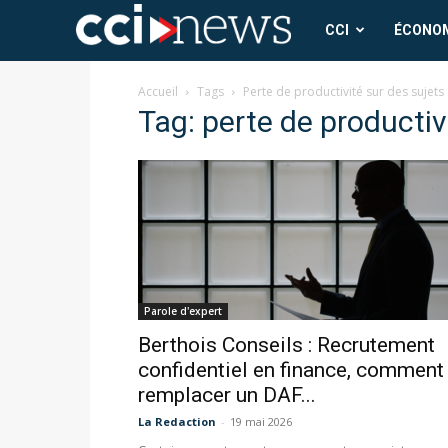
CCI
CCI
ÉCONO
News
Accueil
Tags
Perte de productivité sur des sujets 
Tag: perte de productivi
Parole d'expert
Berthois Conseils : Recrutement
confidentiel en finance, comment
remplacer un DAF...
La Redaction
-
19 mai 2026