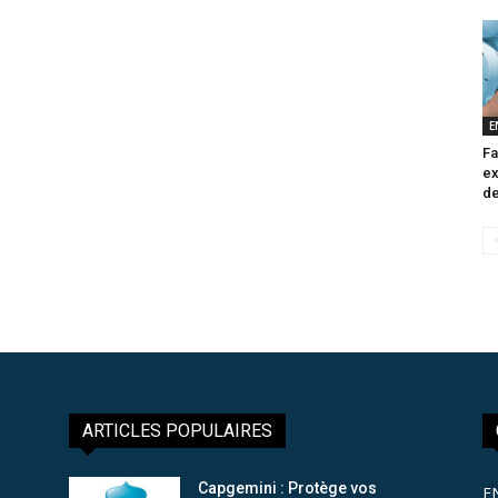
E
Fa
ex
de
ARTICLES POPULAIRES
Capgemini : Protège vos
E