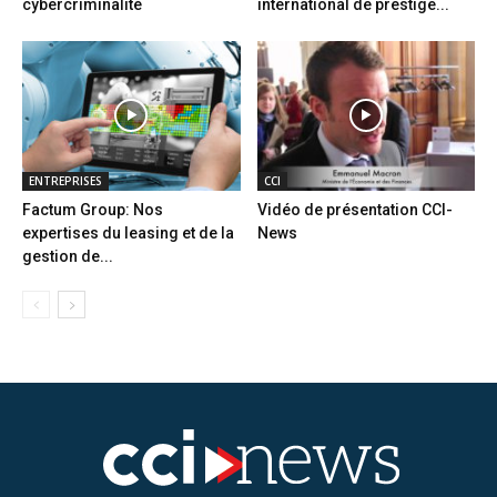
cybercriminalité
international de prestige...
ENTREPRISES
CCI
Factum Group: Nos
Vidéo de présentation CCI-
expertises du leasing et de la
News
gestion de...