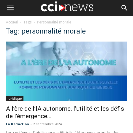
Accueil
Tags
Personnalité morale
Tag: personnalité morale
Juridique
A l’ère de l’IA autonome, l’utilité et les défis
de l’émergence...
La Redaction
-
2 septembre 2024
Les systèmes d'intelligence artificielle (IA) peuvent prendre des