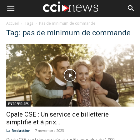
Accueil
Tags
Pas de minimum de commande
Tag: pas de minimum de commande
ENTREPRISES
Opale CSE : Un service de billetterie
simplifié et à prix...
La Redaction
-
7 novembre 2023
Opale CSE, c’est des prix très attractifs avec plus de 1 000