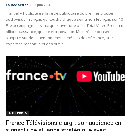
La Redaction
-
18 juin 2026
FranceTV Publicité est la régie publicitaire du premier groupe
audiovisuel français qui touche chaque semaine 8 Français sur 10.
Elle accompagne les marques avec une offre Total Vidéo Premium
alliant puissance, qualité et innovation. Multi-récompensée, elle
s’appuie sur des environnements médias de référence, une
expertise reconnue et des outils...
ENTREPRISES
France Télévisions élargit son audience en
signant une alliance stratégique avec...