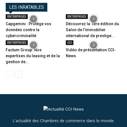
LES INRATABLES
ENTREPRISES
ENTREPRISES
Capgemini : Protège vos
Découvrez la 1ère édition du
données contre la
Salon de l’immobilier
cybercriminalité
international de prestige...
ENTREPRISES
CCI
Factum Group: Nos
Vidéo de présentation CCI-
expertises du leasing et de la
News
gestion de...
L'actualité des Chambres de commerce dans le monde.