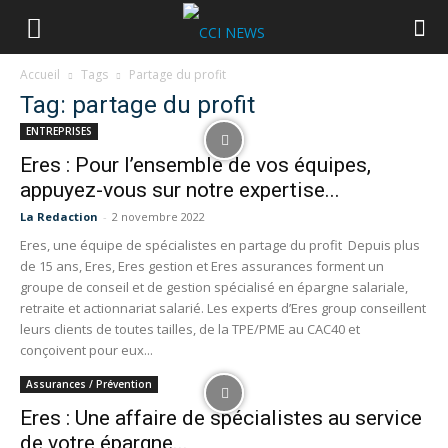
Accueil
Tags
Partage du profit
Tag: partage du profit
ENTREPRISES
Eres : Pour l’ensemble de vos équipes,
appuyez-vous sur notre expertise...
La Redaction
-
2 novembre 2022
Eres, une équipe de spécialistes en partage du profit Depuis plus
de 15 ans, Eres, Eres gestion et Eres assurances forment un
groupe de conseil et de gestion spécialisé en épargne salariale,
retraite et actionnariat salarié. Les experts d’Eres group conseillent
leurs clients de toutes tailles, de la TPE/PME au CAC40 et
conçoivent pour eux...
Assurances / Prévention
Eres : Une affaire de spécialistes au service
de votre épargne...