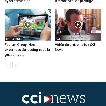
cybercriminalité
international de prestige...
ENTREPRISES
CCI
Factum Group: Nos
Vidéo de présentation CCI-
expertises du leasing et de la
News
gestion de...