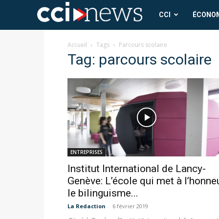
CCI
CCI
ÉCONO
News
Accueil
Tags
Parcours scolaire
Tag: parcours scolaire
ENTREPRISES
Institut International de Lancy-
Genève: L’école qui met à l’honne
le bilinguisme...
La Redaction
-
6 février 2019