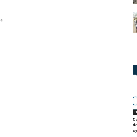
de
E
Ca
do
cy