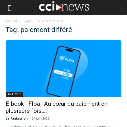
Accueil
Tags
Paiement différé
Tag: paiement différé
ANALYSES
E-book | Floa : Au cœur du paiement en
plusieurs fois,...
La Redaction
-
24 juin 2025
Le paiement en plusieurs fois est devenu un levier commercial