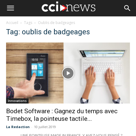
Accueil
Tags
Oublis de badgeages
Tag: oublis de badgeages
Innovations
Bodet Software : Gagnez du temps avec
Timebox, la pointeuse tactile...
La Redaction
-
10 juillet 2019
UNE POINTEUSE MADE IN FRANCE, Y AVEZ-VOUS PENSÉ ?