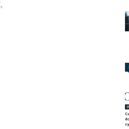
,
es
E
Ca
do
cy