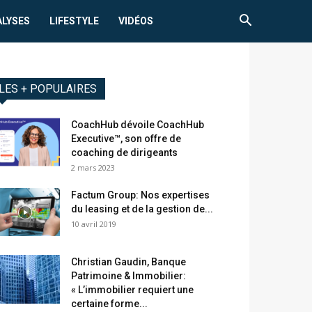
ALYSES
LIFESTYLE
VIDÉOS
LES + POPULAIRES
CoachHub dévoile CoachHub
Executive™, son offre de
coaching de dirigeants
2 mars 2023
Factum Group: Nos expertises
du leasing et de la gestion de...
10 avril 2019
Christian Gaudin, Banque
Patrimoine & Immobilier:
« L’immobilier requiert une
certaine forme...