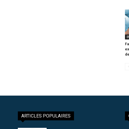
E
Fa
ex
de
ARTICLES POPULAIRES