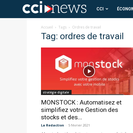
CCI
CCI
ÉCONO
News
Accueil
Tags
Ordres de travail
Tag: ordres de travail
stratégie digitale
MONSTOCK : Automatisez et
simplifiez votre Gestion des
stocks et des...
La Redaction
-
5 février 2021