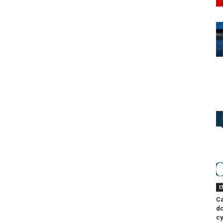
E
Ca
do
cy