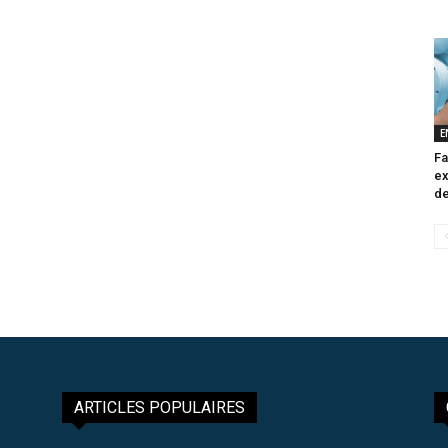
E
Fa
ex
de
ARTICLES POPULAIRES