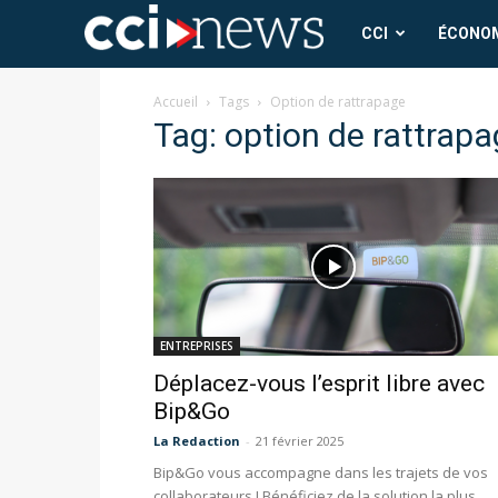
CCI
CCI
ÉCONO
News
Accueil
Tags
Option de rattrapage
Tag: option de rattrap
ENTREPRISES
Déplacez-vous l’esprit libre avec
Bip&Go
La Redaction
-
21 février 2025
Bip&Go vous accompagne dans les trajets de vos
collaborateurs ! Bénéficiez de la solution la plus