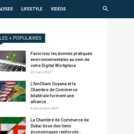
ALYSES
LIFESTYLE
VIDÉOS
LES + POPULAIRES
Favorisez les bonnes pratiques
environnementales au sein de
votre Digital Workplace
22 mars 2023
L’AmCham Guyana et la
Chambre de Commerce
bilatérale forment une
alliance...
4 décembre 2023
La Chambre de Commerce de
Dubaï tisse des liens
économiques renforcés...