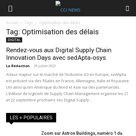
Accueil
Tags
Optimisation des délais
Tag: Optimisation des délais
DIGITAL
Rendez-vous aux Digital Supply Chain
Innovation Days avec sedApta-osys
La Redaction
-
29 juillet 2022
Acteur majeur sur le marché de l’industrie 4.0 en Europe, sedApta
est présent via des filiales en France, Allemagne, Italie et Royaume-
Uni ainsi qu’en Amérique du Nord et Asie via des partenariats.
L’éditeur de logiciels de Supply Chain Management organise les 21
et 22 septembre prochains ses Digital Supply...
LES + POPULAIRES
Zoom sur Astron Buildings, numéro 1 du