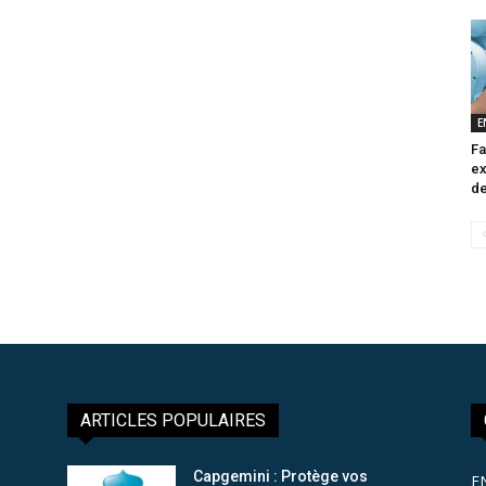
E
Fa
ex
de
ARTICLES POPULAIRES
Capgemini : Protège vos
E