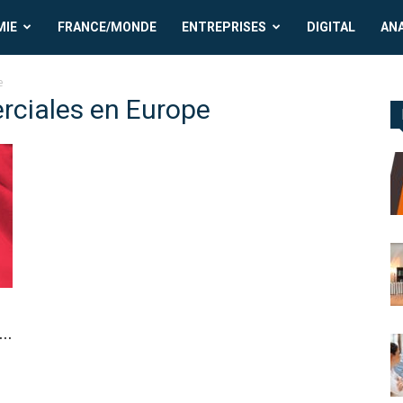
MIE
FRANCE/MONDE
ENTREPRISES
DIGITAL
AN
e
rciales en Europe
..
3
e