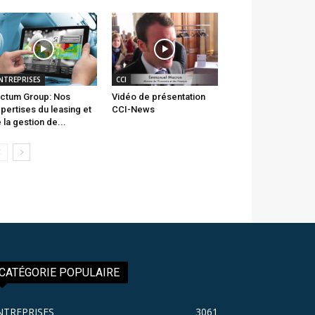
NTREPRISES
CCI
ctum Group: Nos
Vidéo de présentation
pertises du leasing et
CCI-News
 la gestion de...
CATÉGORIE POPULAIRE
NTREPRISES
3061