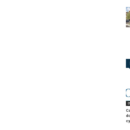
E
Ca
do
cy