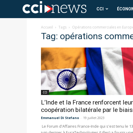
CCI
CCI
ÉCONO
News
Accueil
Tags
Opérations commerciales en Europ
Tag: opérations comme
CCI
L’Inde et la France renforcent leur
coopération bilatérale par le biais.
Emmanuel Di Stefano
-
19 juillet 2023
Le Forum d'Affaires France-Inde qui s'est tenu le 1
juin dernier à EuraTechnologies (Lilles) a fourni un