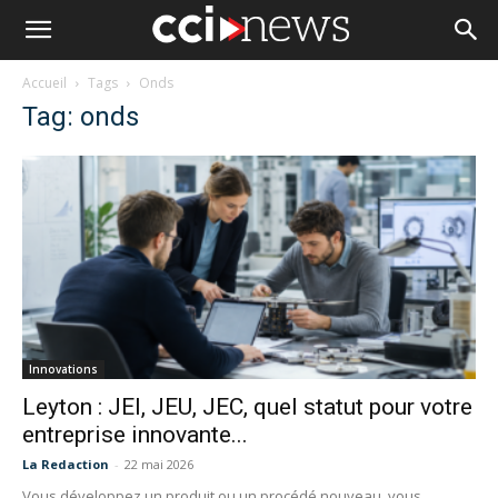
Accueil
Tags
Onds
Tag: onds
Innovations
Leyton : JEI, JEU, JEC, quel statut pour votre
entreprise innovante...
La Redaction
-
22 mai 2026
Vous développez un produit ou un procédé nouveau, vous