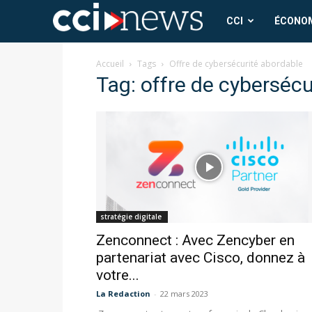
CCI
CCI
ÉCONO
News
Accueil
Tags
Offre de cybersécurité abordable
Tag: offre de cyberséc
stratégie digitale
Zenconnect : Avec Zencyber en
partenariat avec Cisco, donnez à
votre...
La Redaction
-
22 mars 2023