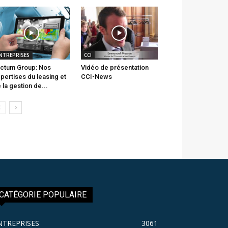
NTREPRISES
CCI
ctum Group: Nos
Vidéo de présentation
pertises du leasing et
CCI-News
 la gestion de...
CATÉGORIE POPULAIRE
NTREPRISES
3061