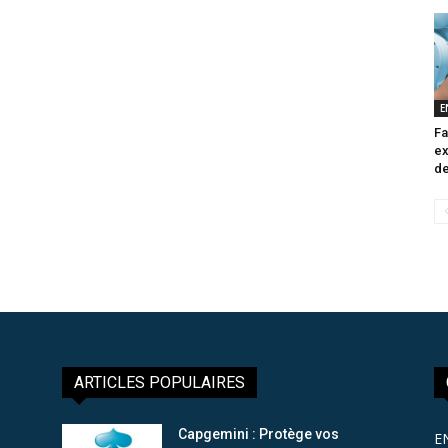
E
Fa
ex
de
ARTICLES POPULAIRES
Capgemini : Protège vos
E