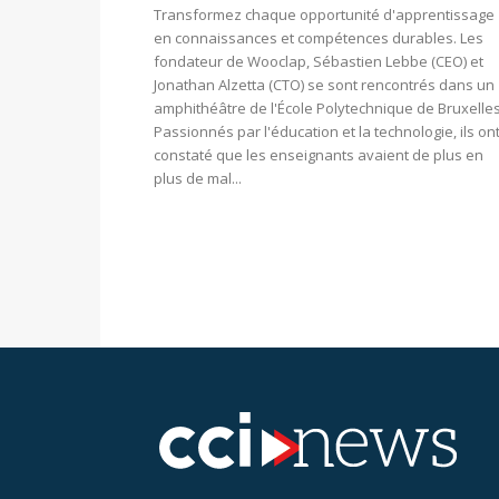
Transformez chaque opportunité d'apprentissage
en connaissances et compétences durables. Les
fondateur de Wooclap, Sébastien Lebbe (CEO) et
Jonathan Alzetta (CTO) se sont rencontrés dans un
amphithéâtre de l'École Polytechnique de Bruxelles
Passionnés par l'éducation et la technologie, ils on
constaté que les enseignants avaient de plus en
plus de mal...