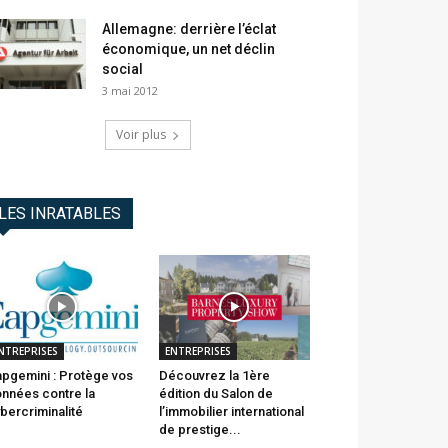
Allemagne: derrière l’éclat
économique, un net déclin
social
3 mai 2012
Voir plus
LES INRATABLES
NTREPRISES
ENTREPRISES
pgemini : Protège vos
Découvrez la 1ère
nnées contre la
édition du Salon de
bercriminalité
l’immobilier international
de prestige...