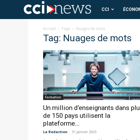
CCI
CCI
ÉCONO
News
Accueil
Tags
Nuages de mots
Tag: Nuages de mots
Formation
Un million d’enseignants dans pl
de 150 pays utilisent la
plateforme...
La Redaction
-
31 janvier 2023