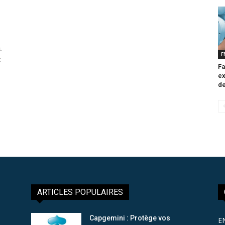
.
E
t
Fa
ex
de
ARTICLES POPULAIRES
Capgemini : Protège vos
E