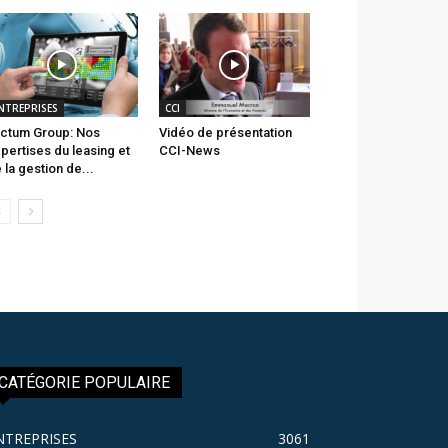
NTREPRISES
CCI
ctum Group: Nos
Vidéo de présentation
pertises du leasing et
CCI-News
 la gestion de...
CATÉGORIE POPULAIRE
NTREPRISES
3061