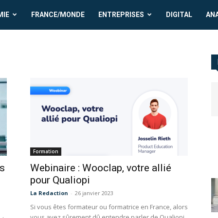
MIE
FRANCE/MONDE
ENTREPRISES
DIGITAL
AN
Formation
us
Webinaire : Wooclap, votre allié
pour Qualiopi
La Redaction
-
26 janvier 2023
Si vous êtes formateur ou formatrice en France, alors
vous avez sûrement dû entendre parler de Qualiopi.