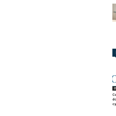
E
Ca
do
cy