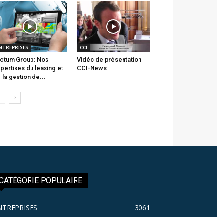
NTREPRISES
CCI
ctum Group: Nos
Vidéo de présentation
pertises du leasing et
CCI-News
 la gestion de...
CATÉGORIE POPULAIRE
NTREPRISES
3061