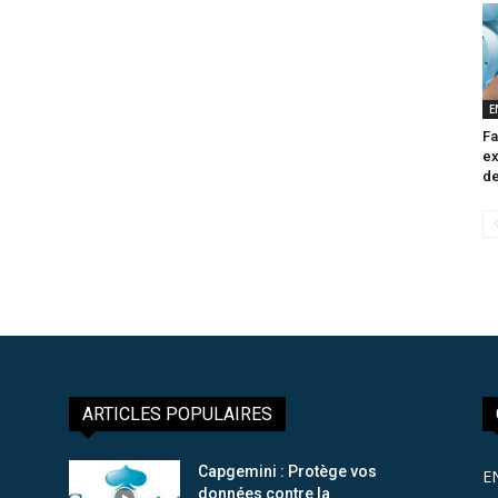
E
Fa
ex
de
ARTICLES POPULAIRES
Capgemini : Protège vos
E
données contre la