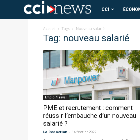
CCI
CCI
ÉCONO
News
Accueil
Tags
Nouveau salarié
Tag: nouveau salarié
Emploi/Travail
PME et recrutement : comment
réussir l’embauche d’un nouveau
salarié ?
La Redaction
-
14 février 2022