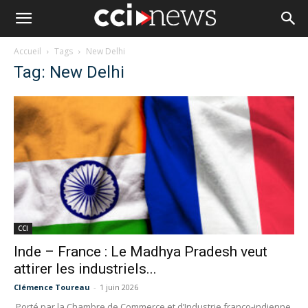
Accueil
Tags
New Delhi
Tag: New Delhi
CCI
Inde – France : Le Madhya Pradesh veut
attirer les industriels...
Clémence Toureau
-
1 juin 2026
Porté par la Chambre de Commerce et d’Industrie franco-indienne