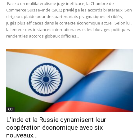
Face à un multilatéralisme jugé inefficace, la Chambre de
Commerce Suisse–Inde (SICC) privilégie les accords bilatéraux. Son
dirigeant plaide pour des partenariats pragmatiques et ciblés,
jugés plus efficaces dans le contexte économique actuel. Selon lui,
la lenteur des instances internationales et les blocages politiques
rendent les accords globaux difficiles...
CCI
L’Inde et la Russie dynamisent leur
coopération économique avec six
nouveaux...