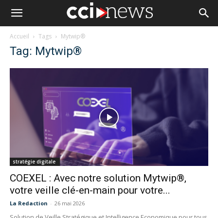
Accueil
Tags
Mytwip®
Tag: Mytwip®
stratégie digitale
COEXEL : Avec notre solution Mytwip®,
votre veille clé-en-main pour votre...
La Redaction
-
26 mai 2026
Solution de Veille Stratégique et Intelligence Economique pour tous