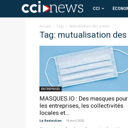
CCI
CCI
ÉCONO
News
Accueil
Tags
Mutualisation des achats
Tag: mutualisation des
ENTREPRISES
MASQUES.IO : Des masques pour
les entreprises, les collectivités
locales et...
La Redaction
-
16 avril 2020