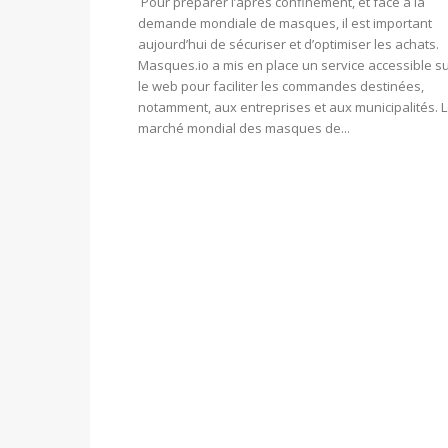
Pour préparer l’après confinement, et face à la
demande mondiale de masques, il est important
aujourd’hui de sécuriser et d’optimiser les achats.
Masques.io a mis en place un service accessible s
le web pour faciliter les commandes destinées,
notamment, aux entreprises et aux municipalités. 
marché mondial des masques de...