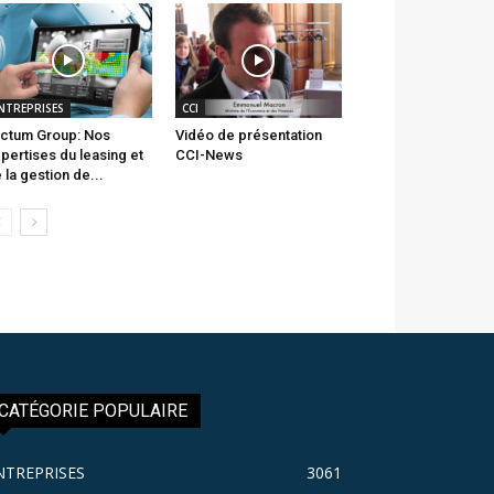
NTREPRISES
CCI
ctum Group: Nos
Vidéo de présentation
pertises du leasing et
CCI-News
 la gestion de...
CATÉGORIE POPULAIRE
NTREPRISES
3061