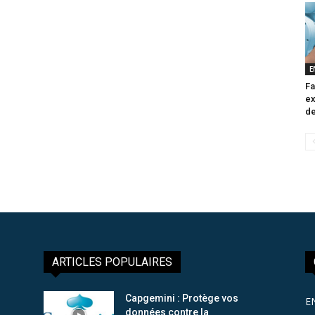
E
Fa
ex
de
ARTICLES POPULAIRES
Capgemini : Protège vos
E
données contre la