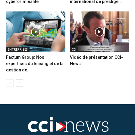
cybercriminalité
international de prestige...
ENTREPRISES
CCI
Factum Group: Nos
Vidéo de présentation CCI-
expertises du leasing et de la
News
gestion de...