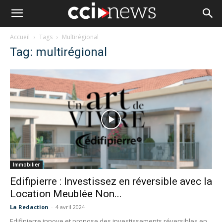
Accueil
Tags
Multirégional
Tag: multirégional
Immobilier
Edifipierre : Investissez en réversible avec la
Location Meublée Non...
La Redaction
-
4 avril 2024
Edifipierre innove et propose des investissements réversibles en