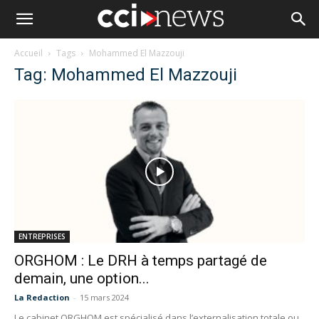
Accueil
Tags
Mohammed El Mazzouji
Tag: Mohammed El Mazzouji
ENTREPRISES
ORGHOM : Le DRH à temps partagé de
demain, une option...
La Redaction
-
15 mars 2024
Le cabinet ORGHOM est spécialisé dans l’externalisation totale ou