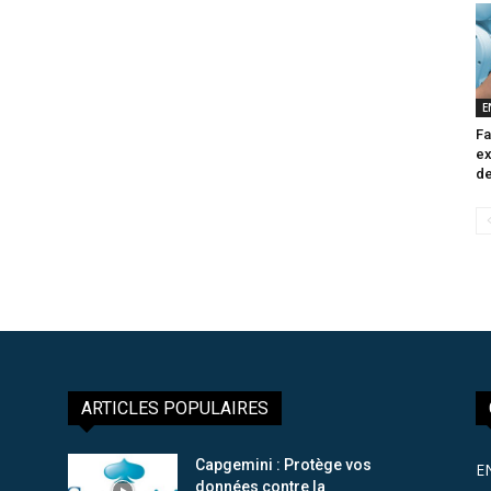
E
Fa
ex
de
ARTICLES POPULAIRES
Capgemini : Protège vos
E
données contre la