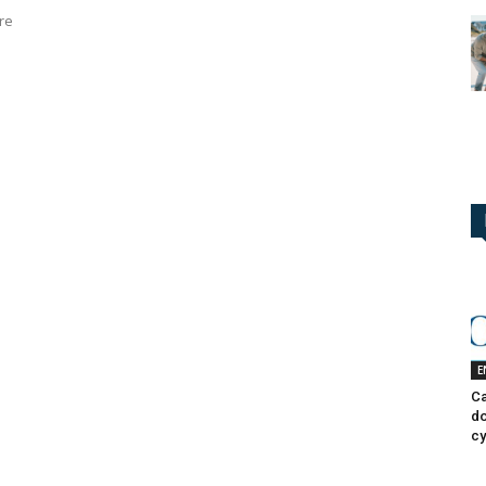
tre
E
Ca
do
cy