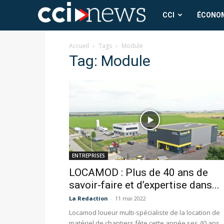
CCI
CCI
ÉCONO
News
Accueil
Tags
Module
Tag: Module
ENTREPRISES
LOCAMOD : Plus de 40 ans de
savoir-faire et d’expertise dans...
La Redaction
-
11 mai 2022
Locamod loueur multi-spécialiste de la location de
matériel de chantiers fête cette année ses 40 ans