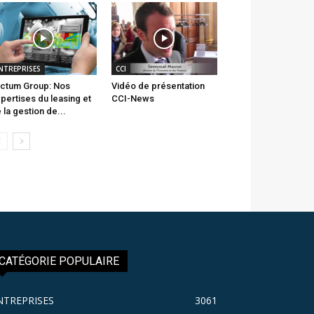
NTREPRISES
CCI
ctum Group: Nos
Vidéo de présentation
pertises du leasing et
CCI-News
 la gestion de...
CATÉGORIE POPULAIRE
NTREPRISES
3061