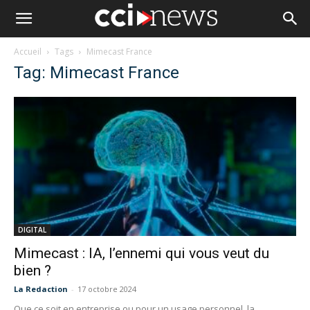
Accueil
Tags
Mimecast France
Tag: Mimecast France
DIGITAL
Mimecast : IA, l’ennemi qui vous veut du
bien ?
La Redaction
-
17 octobre 2024
Que ce soit en entreprise ou pour un usage personnel, la