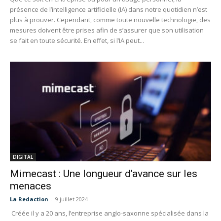
présence de l’intelligence artificielle (IA) dans notre quotidien n’est
plus à prouver. Cependant, comme toute nouvelle technologie, des
mesures doivent être prises afin de s’assurer que son utilisation
se fait en toute sécurité. En effet, si l’IA peut...
DIGITAL
Mimecast : Une longueur d’avance sur les
menaces
La Redaction
-
9 juillet 2024
Créée il y a 20 ans, l’entreprise anglo-saxonne spécialisée dans la