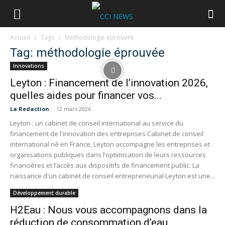
Accueil
Tags
Méthodologie éprouvée
Tag: méthodologie éprouvée
Innovations
Leyton : Financement de l’innovation 2026,
quelles aides pour financer vos...
La Redaction
-
12 mars 2026
Leyton : un cabinet de conseil international au service du
financement de l'innovation des entreprises Cabinet de conseil
international né en France, Leyton accompagne les entreprises et
organisations publiques dans l’optimisation de leurs ressources
financières et l’accès aux dispositifs de financement public. La
naissance d'un cabinet de conseil entrepreneurial Leyton est une...
Développement durable
H2Eau : Nous vous accompagnons dans la
réduction de consommation d’eau...