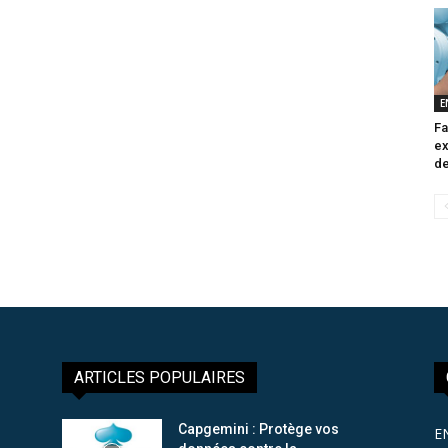
E
Fa
ex
de
ARTICLES POPULAIRES
Capgemini : Protège vos
E