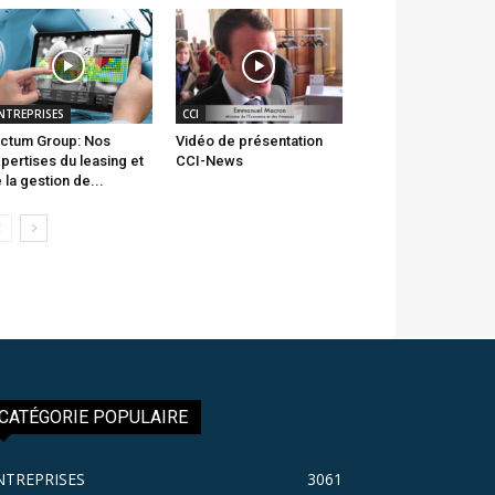
NTREPRISES
CCI
ctum Group: Nos
Vidéo de présentation
pertises du leasing et
CCI-News
 la gestion de...
CATÉGORIE POPULAIRE
NTREPRISES
3061