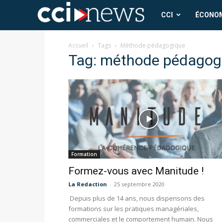
CCI
CCI
ÉCONO
News
Accueil
Tags
Méthode pédagogique
Tag: méthode pédagog
Formation
Formez-vous avec Manitude !
La Redaction
-
25 septembre 2020
Depuis plus de 14 ans, nous dispensons des
formations sur les pratiques managériales,
commerciales et le comportement humain. Nous