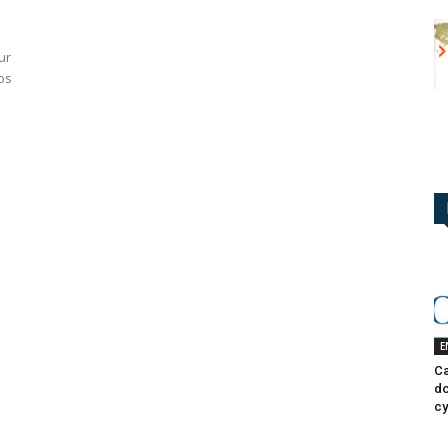
ur
vos
E
Ca
do
cy