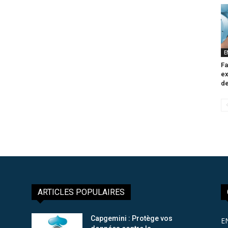
E
Fa
ex
de
ARTICLES POPULAIRES
Capgemini : Protège vos
E