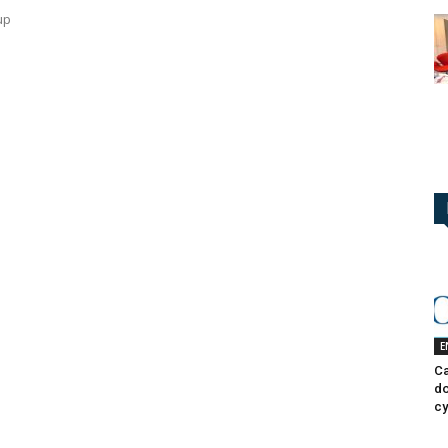
up
E
Ca
do
cy