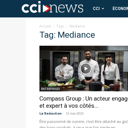
CCI
CCI
ÉCONO
News
Accueil
Tags
Mediance
Tag: Mediance
ENTREPRISES
Compass Group : Un acteur engag
et expert à vos côtés...
La Redaction
-
12 mai 2025
Être passionné de cuisine, c’est être attaché au go
des bons produits, à ceux que l’on garde en