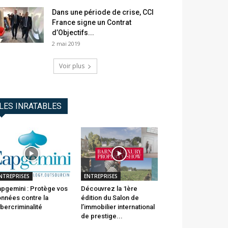
Dans une période de crise, CCI
France signe un Contrat
d’Objectifs...
2 mai 2019
Voir plus
LES INRATABLES
NTREPRISES
ENTREPRISES
pgemini : Protège vos
Découvrez la 1ère
nnées contre la
édition du Salon de
bercriminalité
l’immobilier international
de prestige...