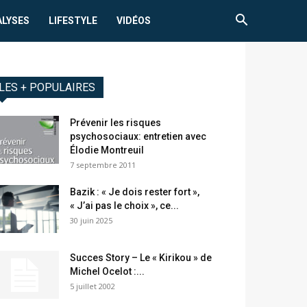
ALYSES
LIFESTYLE
VIDÉOS
LES + POPULAIRES
Prévenir les risques
psychosociaux: entretien avec
Élodie Montreuil
7 septembre 2011
Bazik : « Je dois rester fort »,
« J’ai pas le choix », ce...
30 juin 2025
Succes Story – Le « Kirikou » de
Michel Ocelot :...
5 juillet 2002