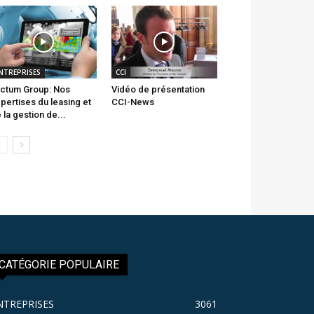
NTREPRISES
CCI
ctum Group: Nos
Vidéo de présentation
pertises du leasing et
CCI-News
 la gestion de...
CATÉGORIE POPULAIRE
NTREPRISES
3061