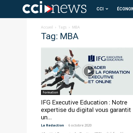
CCI
CCI
ÉCONO
News
Accueil
Tags
MBA
Tag: MBA
Formation
IFG Executive Education : Notre
expertise du digital vous garantit
un...
La Redaction
-
6 octobre 2020