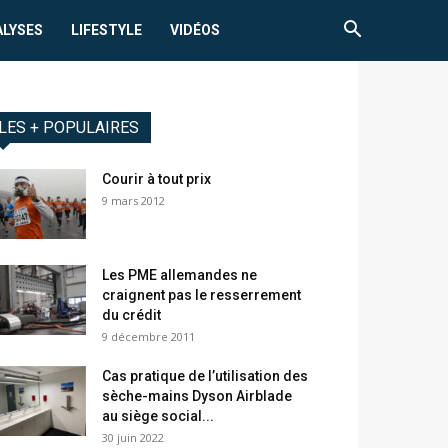
ALYSES
LIFESTYLE
VIDÉOS
LES + POPULAIRES
Courir à tout prix
9 mars 2012
Les PME allemandes ne
craignent pas le resserrement
du crédit
9 décembre 2011
Cas pratique de l’utilisation des
sèche-mains Dyson Airblade
au siège social...
30 juin 2022