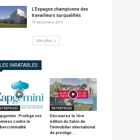
L’Espagne championne des
travailleurs surqualifiés
19 décembre 2011
Voir plus
LES INRATABLES
NTREPRISES
ENTREPRISES
pgemini : Protège vos
Découvrez la 1ère
nnées contre la
édition du Salon de
bercriminalité
l’immobilier international
de prestige...