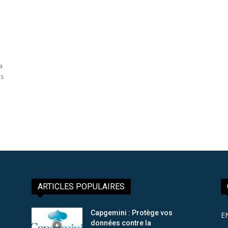
a
es
ARTICLES POPULAIRES
Capgemini : Protège vos
E
données contre la