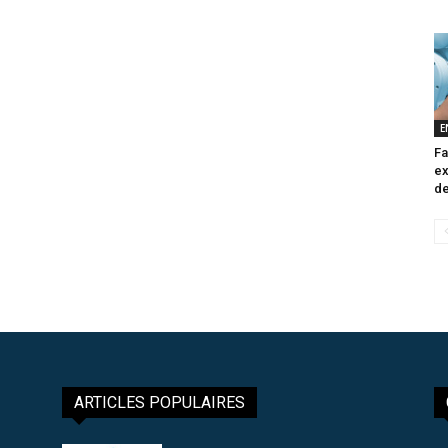
E
Fa
ex
de
ARTICLES POPULAIRES