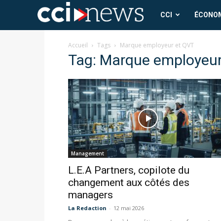
CCI
CCI
ÉCONO
News
Accueil
Tags
Marque employeur et QVT
Tag: Marque employeur
Management
L.E.A Partners, copilote du
changement aux côtés des
managers
La Redaction
-
12 mai 2026