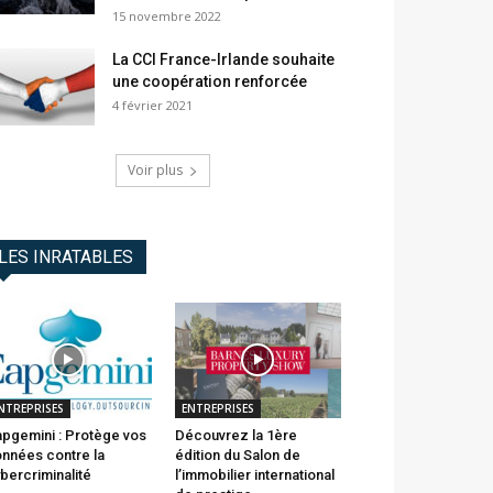
15 novembre 2022
La CCI France-Irlande souhaite
une coopération renforcée
4 février 2021
Voir plus
LES INRATABLES
NTREPRISES
ENTREPRISES
pgemini : Protège vos
Découvrez la 1ère
nnées contre la
édition du Salon de
bercriminalité
l’immobilier international