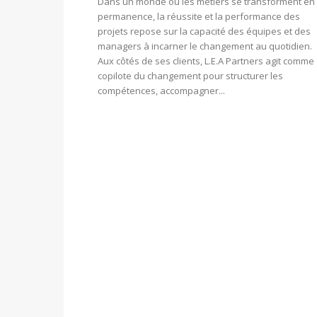
Dans un monde où les métiers se transforment en
permanence, la réussite et la performance des
projets repose sur la capacité des équipes et des
managers à incarner le changement au quotidien.
Aux côtés de ses clients, L.E.A Partners agit comme
copilote du changement pour structurer les
compétences, accompagner...