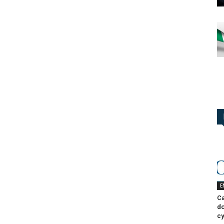
E
Ca
do
cy