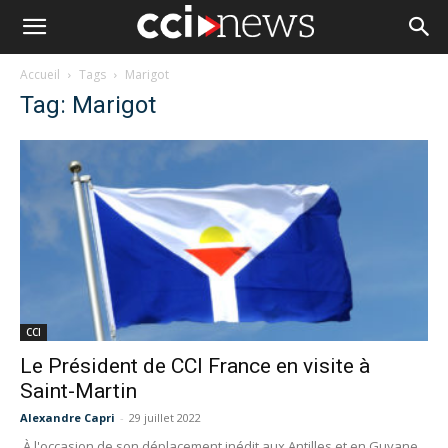
Accueil
Tags
Marigot
Tag: Marigot
CCI
Le Président de CCI France en visite à
Saint-Martin
Alexandre Capri
-
29 juillet 2022
À l'occasion de son déplacement inédit aux Antilles et en Guyane,