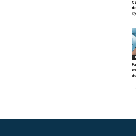
Ca
do
cy
E
Fa
ex
de