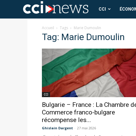
CCI
CCI
ÉCONO
News
Accueil
Tags
Marie Dumoulin
Tag: Marie Dumoulin
CCI
Bulgarie – France : La Chambre d
Commerce franco-bulgare
récompense les...
Ghislain Dargent
-
27 mai 2026