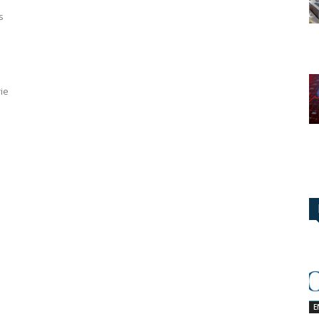
s
ie
E