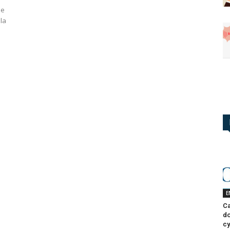
de
la
E
Ca
do
cy