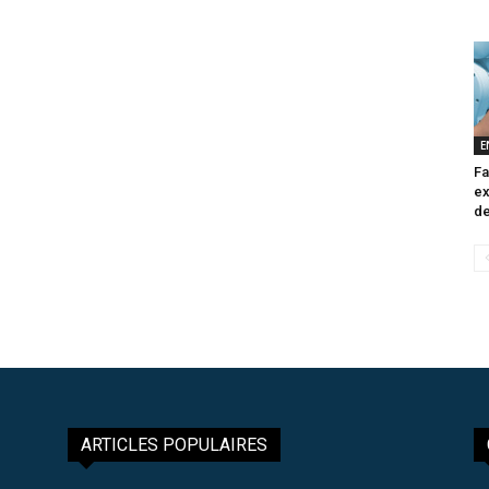
E
Fa
ex
de
ARTICLES POPULAIRES