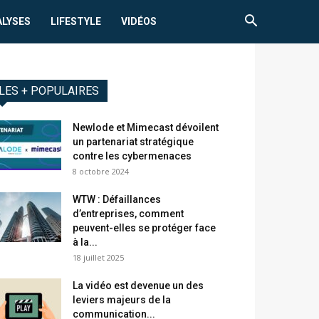
ALYSES
LIFESTYLE
VIDÉOS
LES + POPULAIRES
Newlode et Mimecast dévoilent
un partenariat stratégique
contre les cybermenaces
8 octobre 2024
WTW : Défaillances
d’entreprises, comment
peuvent-elles se protéger face
à la...
18 juillet 2025
La vidéo est devenue un des
leviers majeurs de la
communication...