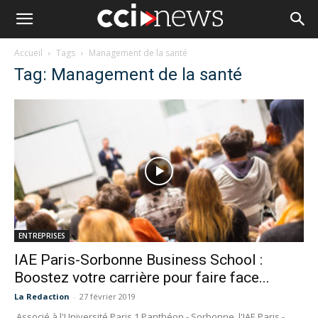
Accueil
Tags
Management de la santé
Tag: Management de la santé
ENTREPRISES
IAE Paris-Sorbonne Business School :
Boostez votre carrière pour faire face...
La Redaction
-
27 février 2019
Associé à l'Université Paris 1 Panthéon - Sorbonne, l'IAE Paris -