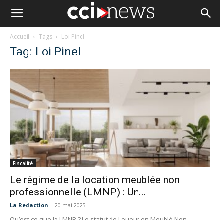
Accueil
Tags
Loi Pinel
Tag: Loi Pinel
Fiscalité
Le régime de la location meublée non
professionnelle (LMNP) : Un...
La Redaction
-
20 mai 2025
Qu’est-ce que le LMNP ? Le statut de Loueur en Meublé Non