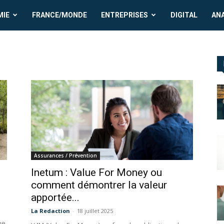
MIE
FRANCE/MONDE
ENTREPRISES
DIGITAL
AN
Assurances / Prévention
Inetum : Value For Money ou
comment démontrer la valeur
apportée...
La Redaction
-
18 juillet 2025
ue