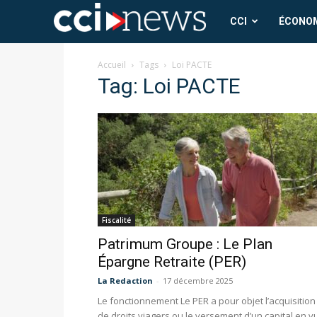
CCI
CCI
ÉCONO
News
Accueil
Tags
Loi PACTE
Tag: Loi PACTE
Fiscalité
Patrimum Groupe : Le Plan
Épargne Retraite (PER)
La Redaction
-
17 décembre 2025
Le fonctionnement Le PER a pour objet l’acquisition
de droits viagers ou le versement d’un capital en v