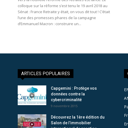
colloque sur la réforme s’est tenu le 19 avril 2018 au
Sénat : France Retraite y était, on vous dit tout ! C’était
l’une des promesses phares de la campagne
d’Emmanuel Macron : construire un...
ARTICLES POPULAIRES
Capgemini : Protège vos
E
données contre la
A
cybercriminalité
9 novembre 2015
Pa
F
Découvrez la 1ère édition du
Salon de l’immobilier
Em