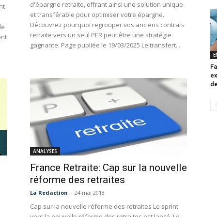
d'épargne retraite, offrant ainsi une solution unique
nt
et transférable pour optimiser votre épargne.
Découvrez pourquoi regrouper vos anciens contrats
le
retraite vers un seul PER peut être une stratégie
ent
gagnante. Page publiée le 19/03/2025 Le transfert...
E
Fa
ex
de
ANALYSES
France Retraite: Cap sur la nouvelle
réforme des retraites
La Redaction
-
24 mai 2018
Cap sur la nouvelle réforme des retraites Le sprint
vers la nouvelle réforme des retraites est lancé. Le