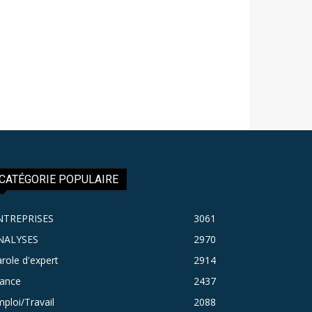
CATÉGORIE POPULAIRE
NTREPRISES
3061
NALYSES
2970
role d'expert
2914
rance
2437
ploi/Travail
2088