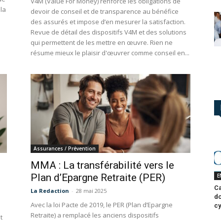
V4M (Value For Money) renforce les obligations de
 la
devoir de conseil et de transparence au bénéfice
des assurés et impose d’en mesurer la satisfaction.
Revue de détail des dispositifs V4M et des solutions
qui permettent de les mettre en œuvre. Rien ne
résume mieux le plaisir d'œuvrer comme conseil en...
Assurances / Prévention
MMA : La transférabilité vers le
Plan d’Epargne Retraite (PER)
E
Ca
La Redaction
-
28 mai 2025
do
Avec la loi Pacte de 2019, le PER (Plan d’Epargne
cy
Retraite) a remplacé les anciens dispositifs
t