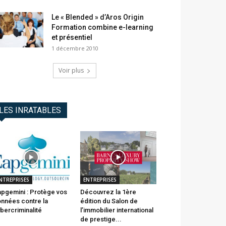
Le « Blended » d’Aros Origin
Formation combine e-learning
et présentiel
1 décembre 2010
Voir plus
LES INRATABLES
NTREPRISES
ENTREPRISES
pgemini : Protège vos
Découvrez la 1ère
nnées contre la
édition du Salon de
bercriminalité
l’immobilier international
de prestige...