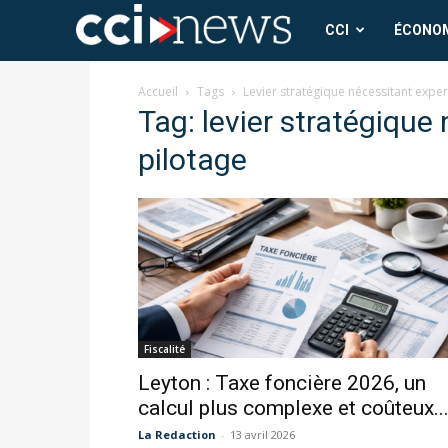
CCI
CCI
ÉCONO
News
Accueil
Tags
Levier stratégique nécessitant exper
Tag: levier stratégique
pilotage
Fiscalité
Leyton : Taxe foncière 2026, un
calcul plus complexe et coûteux..
La Redaction
-
13 avril 2026