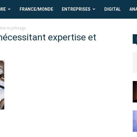
MIE
FRANCE/MONDE
ENTREPRISES
DIGITAL
AN
tise et pilotage
 nécessitant expertise et
.