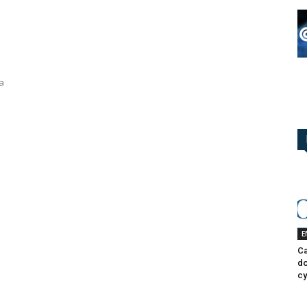
a
E
Ca
do
cy