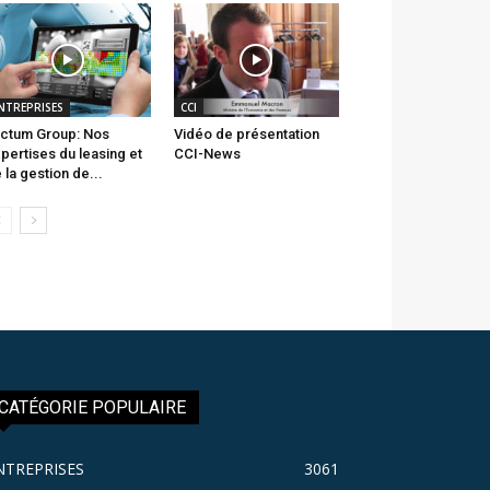
NTREPRISES
CCI
ctum Group: Nos
Vidéo de présentation
pertises du leasing et
CCI-News
 la gestion de...
CATÉGORIE POPULAIRE
NTREPRISES
3061