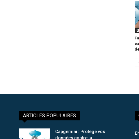
E
Fa
ex
de
ARTICLES POPULAIRES
Capgemini : Protège vos
E
données contre la