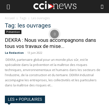
Accueil
Tags
Les ouvrages
Tag: les ouvrages
Prévention
DEKRA : Nous vous accompagnons dans
tous vos travaux de mise...
La Redaction
-
13 juin 2022
DEKRA, partenaire global pour un monde plus sûr, est le
spécialiste dans la prévention et la maîtrise des risques
techniques, environnementaux et humains dans les secteurs de
l'industrie, de la construction et du tertiaire. DEKRA Industrial
accompagne les entreprises, les collectivités et les particuliers
dans la maîtrise des risques et...
LES + POPULAIRES