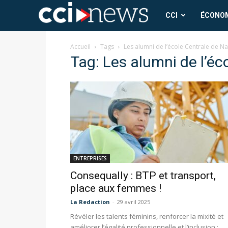
CCI
CCI
ÉCONO
News
Accueil
Tags
Les alumni de l’école Centrale de N
Tag: Les alumni de l’é
ENTREPRISES
Consequally : BTP et transport,
place aux femmes !
La Redaction
-
29 avril 2025
Révéler les talents féminins, renforcer la mixité et
améliorer l’égalité professionnelle et l’inclusion :