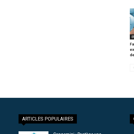
E
Fa
ex
de
ARTICLES POPULAIRES