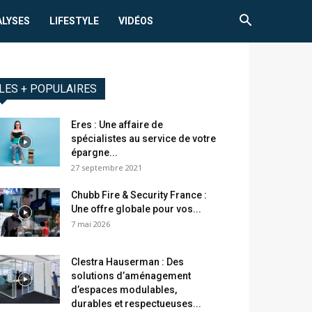
ALYSES
LIFESTYLE
VIDÉOS
LES + POPULAIRES
Eres : Une affaire de
spécialistes au service de votre
épargne...
27 septembre 2021
Chubb Fire & Security France :
Une offre globale pour vos...
7 mai 2026
Clestra Hauserman : Des
solutions d’aménagement
d’espaces modulables,
durables et respectueuses...