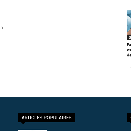
on
E
Fa
ex
de
ARTICLES POPULAIRES