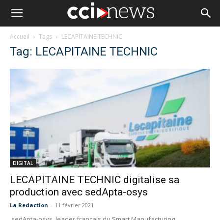
Accueil
Tags
LECAPITAINE TECHNIC
Tag: LECAPITAINE TECHNIC
DIGITAL
LECAPITAINE TECHNIC digitalise sa
production avec sedApta-osys
La Redaction
-
11 février 2021
sedApta-osys, leader français du Smart Manufacturing,