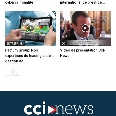
cybercriminalité
international de prestige...
ENTREPRISES
CCI
Factum Group: Nos
Vidéo de présentation CCI-
expertises du leasing et de la
News
gestion de...