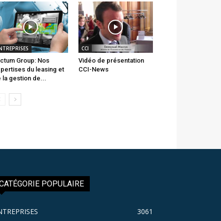
NTREPRISES
CCI
ctum Group: Nos
Vidéo de présentation
pertises du leasing et
CCI-News
 la gestion de...
CATÉGORIE POPULAIRE
NTREPRISES
3061