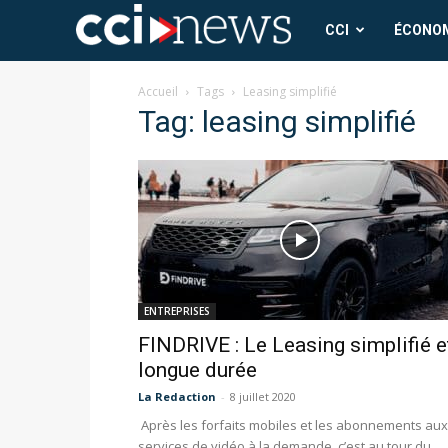
CCI
CCI
ÉCONO
News
Accueil
Tags
Leasing simplifié
Tag: leasing simplifié
ENTREPRISES
FINDRIVE : Le Leasing simplifié e
longue durée
La Redaction
-
8 juillet 2020
Après les forfaits mobiles et les abonnements aux
services de vidéo à la demande, c’est au tour du