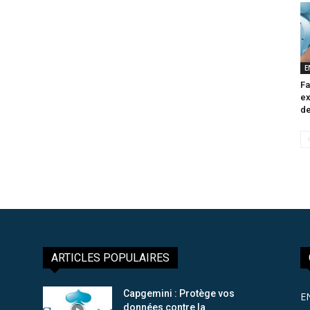
E
Fa
ex
de
ARTICLES POPULAIRES
Capgemini : Protège vos
E
données contre la