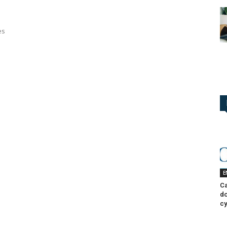
es
E
Ca
do
cy