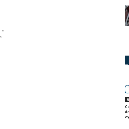
 Ce
es
E
Ca
do
cy