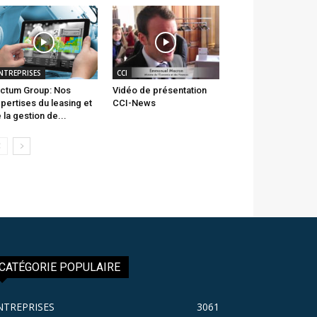
NTREPRISES
CCI
ctum Group: Nos
Vidéo de présentation
pertises du leasing et
CCI-News
 la gestion de...
CATÉGORIE POPULAIRE
NTREPRISES
3061