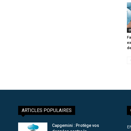
E
Fa
ex
de
ARTICLES POPULAIRES
Capgemini : Protège vos
E