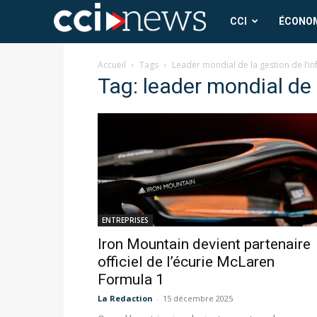
CCI
CCI
ÉCONO
News
Accueil
Tags
Leader mondial de la gestion de l’i
Tag: leader mondial de 
ENTREPRISES
Iron Mountain devient partenaire
officiel de l’écurie McLaren
Formula 1
La Redaction
-
15 décembre 2025