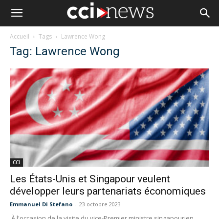
Accueil
Tags
Lawrence Wong
Tag: Lawrence Wong
CCI
Les États-Unis et Singapour veulent
développer leurs partenariats économiques
Emmanuel Di Stefano
-
23 octobre 2023
À l'occasion de la visite du vice-Premier ministre singapourien