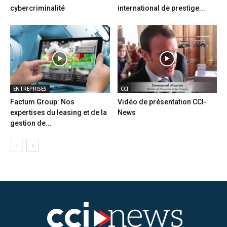
cybercriminalité
international de prestige...
ENTREPRISES
CCI
Factum Group: Nos
Vidéo de présentation CCI-
expertises du leasing et de la
News
gestion de...