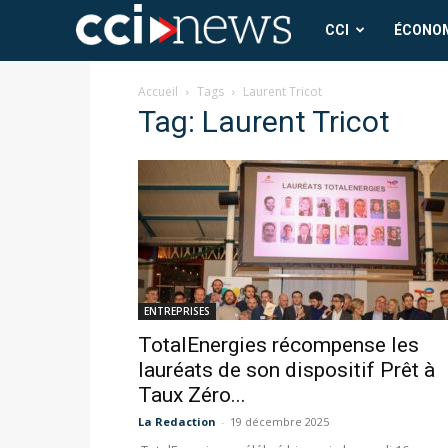
CCI
CCI
ÉCONO
News
Accueil
Tags
Laurent Tricot
Tag: Laurent Tricot
ENTREPRISES
TotalEnergies récompense les
lauréats de son dispositif Prêt à
Taux Zéro...
La Redaction
-
19 décembre 2025