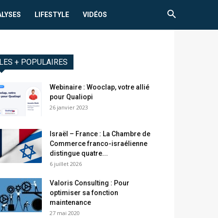
ALYSES
LIFESTYLE
VIDÉOS
LES + POPULAIRES
Webinaire : Wooclap, votre allié
pour Qualiopi
26 janvier 2023
Israël – France : La Chambre de
Commerce franco-israélienne
distingue quatre...
6 juillet 2026
Valoris Consulting : Pour
optimiser sa fonction
maintenance
27 mai 2020