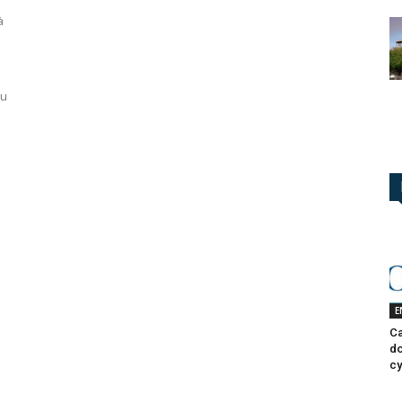
à
du
E
Ca
do
cy