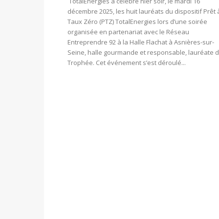
TotalEnergies a célébré hier soir, le mardi 16
décembre 2025, les huit lauréats du dispositif Prêt 
Taux Zéro (PTZ) TotalEnergies lors d’une soirée
organisée en partenariat avec le Réseau
Entreprendre 92 à la Halle Flachat à Asnières-sur-
Seine, halle gourmande et responsable, lauréate 
Trophée. Cet événement s’est déroulé...