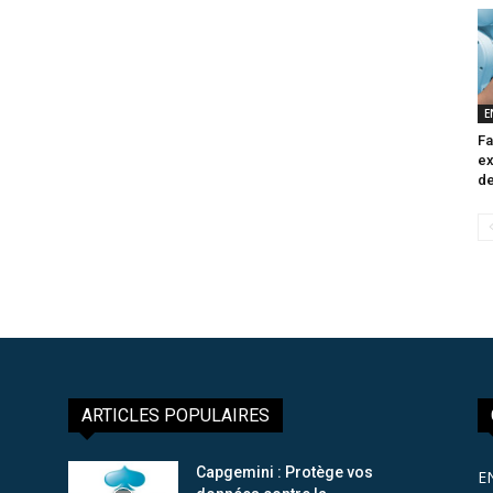
E
Fa
ex
de
ARTICLES POPULAIRES
Capgemini : Protège vos
E