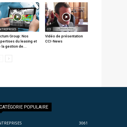
NTREPRISES
CCI
ctum Group: Nos
Vidéo de présentation
pertises du leasing et
CCI-News
 la gestion de...
CATÉGORIE POPULAIRE
NTREPRISES
3061