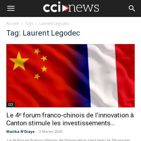
Accueil
Tags
Laurent Legodec
Tag: Laurent Legodec
CCI
Le 4ᵉ forum franco-chinois de l’innovation à
Canton stimule les investissements...
Malika N'Diaye
-
3 février 2026
Le 4ᵉ Forum franco-chinois de l’innovation s’est tenu le 29 janvier