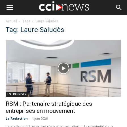
Accueil
Tags
Laure Saludès
Tag: Laure Saludès
ENTREPRISES
RSM : Partenaire stratégique des
entreprises en mouvement
La Redaction
-
4 juin 2026
L'excellence d'un grand réseau international, la proximité d'un